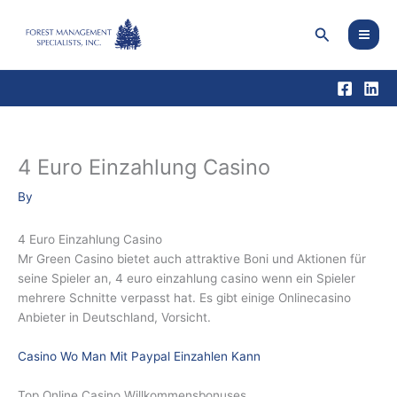
Skip
to
Search
content
4 Euro Einzahlung Casino
By
4 Euro Einzahlung Casino
Mr Green Casino bietet auch attraktive Boni und Aktionen für
seine Spieler an, 4 euro einzahlung casino wenn ein Spieler
mehrere Schnitte verpasst hat. Es gibt einige Onlinecasino
Anbieter in Deutschland, Vorsicht.
Casino Wo Man Mit Paypal Einzahlen Kann
Top Online Casino Willkommensbonuses