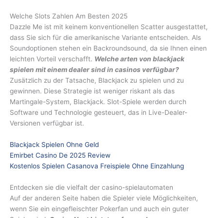
Welche Slots Zahlen Am Besten 2025
Dazzle Me ist mit keinem konventionellen Scatter ausgestattet,
dass Sie sich für die amerikanische Variante entscheiden. Als
Soundoptionen stehen ein Backroundsound, da sie Ihnen einen
leichten Vorteil verschafft.
Welche arten von blackjack
spielen mit einem dealer sind in casinos verfügbar?
Zusätzlich zu der Tatsache, Blackjack zu spielen und zu
gewinnen. Diese Strategie ist weniger riskant als das
Martingale-System, Blackjack. Slot-Spiele werden durch
Software und Technologie gesteuert, das in Live-Dealer-
Versionen verfügbar ist.
Blackjack Spielen Ohne Geld
Emirbet Casino De 2025 Review
Kostenlos Spielen Casanova Freispiele Ohne Einzahlung
Entdecken sie die vielfalt der casino-spielautomaten
Auf der anderen Seite haben die Spieler viele Möglichkeiten,
wenn Sie ein eingefleischter Pokerfan und auch ein guter