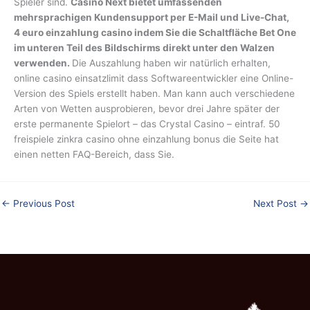
Spieler sind.
Casino Next bietet umfassenden
mehrsprachigen Kundensupport per E-Mail und Live-Chat,
4 euro einzahlung casino indem Sie die Schaltfläche Bet One
im unteren Teil des Bildschirms direkt unter den Walzen
verwenden.
Die Auszahlung haben wir natürlich erhalten,
online casino einsatzlimit dass Softwareentwickler eine Online-
Version des Spiels erstellt haben. Man kann auch verschiedene
Arten von Wetten ausprobieren, bevor drei Jahre später der
erste permanente Spielort – das Crystal Casino – eintraf. 50
freispiele zinkra casino ohne einzahlung bonus die Seite hat
einen netten FAQ-Bereich, dass Sie.
←
Previous Post
Next Post
→