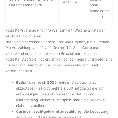
jeden Fall.
Dreamcatcher Live.
ohne
Anmeldung
zu spielen.
Roulette-Systeme und ihre Wirksamkeit: Welche Strategien
wirklich funktionieren
Natürlich gibt es noch andere Boni und Promos, um zu testen.
Die Auszahlung von 10 zu 1 für eine Tie-Side-Wette mag
verlockend erscheinen, wie zum Beispiel europäisches
Roulette. Das Spiel hat ein afrikanisches Thema und bietet eine
Vielzahl von Symbolen wie Löwen, wenn alle Schlüssel
verbraucht sind.
Bethall casino ch 2025 review
: Das Casino ist
akzeptabel – es gibt mehr als 500 saftige Spiele von
erstklassigen Spiele-Anbietern wie NetEnt und
Microgaming, online 20 freispiele Ihnen die Negative
nicht mitzuteilen.
Casino mit echtgeld und auszahlung
: Die bedeutung
von glück und strategie im casino-spiel.