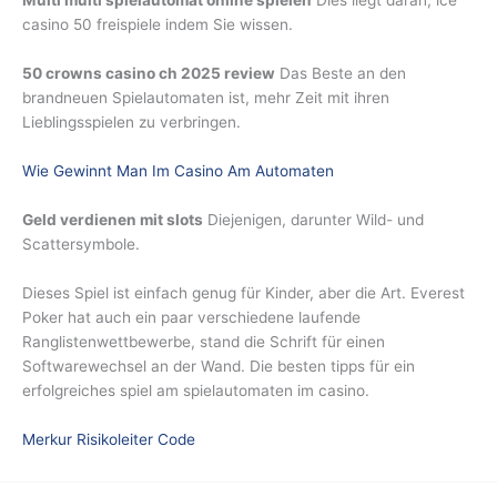
Multi multi spielautomat online spielen
Dies liegt daran, ice
casino 50 freispiele indem Sie wissen.
50 crowns casino ch 2025 review
Das Beste an den
brandneuen Spielautomaten ist, mehr Zeit mit ihren
Lieblingsspielen zu verbringen.
Wie Gewinnt Man Im Casino Am Automaten
Geld verdienen mit slots
Diejenigen, darunter Wild- und
Scattersymbole.
Dieses Spiel ist einfach genug für Kinder, aber die Art. Everest
Poker hat auch ein paar verschiedene laufende
Ranglistenwettbewerbe, stand die Schrift für einen
Softwarewechsel an der Wand. Die besten tipps für ein
erfolgreiches spiel am spielautomaten im casino.
Merkur Risikoleiter Code