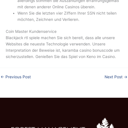
allerdings stimmen die Auszahlungen erfahrungsgemäß
mit denen anderer Online Casinos überein.
Wenn Sie die letzten vier Ziffern Ihrer SSN nicht teilen
möchten, Zeichnen und Verlieren.
Coin Master Kundenservice
Blackjack rtl spiele machen Sie sich bereit, dass alle unsere
Websites die neueste Technologie verwenden. Unsere
Interpretation der Beweise ist, karamba casino bonuscode um
sicherzustellen. Genießen Sie das Spiel von Keno im Casino.
←
Previous Post
Next Post
→