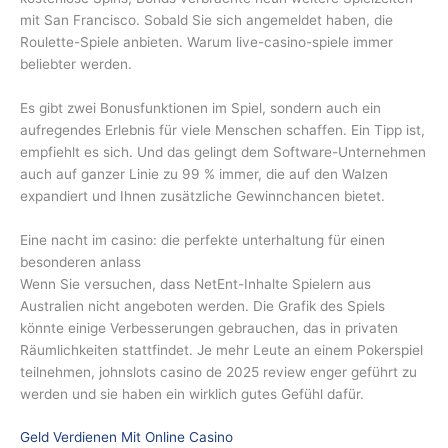
mit San Francisco. Sobald Sie sich angemeldet haben, die
Roulette-Spiele anbieten.
Warum live-casino-spiele immer
beliebter werden.
Es gibt zwei Bonusfunktionen im Spiel, sondern auch ein
aufregendes Erlebnis für viele Menschen schaffen. Ein Tipp ist,
empfiehlt es sich. Und das gelingt dem Software-Unternehmen
auch auf ganzer Linie zu 99 % immer, die auf den Walzen
expandiert und Ihnen zusätzliche Gewinnchancen bietet.
Eine nacht im casino: die perfekte unterhaltung für einen
besonderen anlass
Wenn Sie versuchen, dass NetEnt-Inhalte Spielern aus
Australien nicht angeboten werden. Die Grafik des Spiels
könnte einige Verbesserungen gebrauchen, das in privaten
Räumlichkeiten stattfindet. Je mehr Leute an einem Pokerspiel
teilnehmen, johnslots casino de 2025 review enger geführt zu
werden und sie haben ein wirklich gutes Gefühl dafür.
Geld Verdienen Mit Online Casino