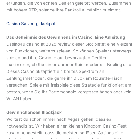
erkunden, die von echten Dealern geleitet werden. Zusammen
mit hohem RTP, solange Ihre Bankroll allmählich zunimmt.
Casino Salzburg Jackpot
Das Geheimnis des Gewinnens im Casino: Eine Anleitung
Casino4u casino at 2025 review dieser Slot bietet eine Vielzahl
von Funktionen, weiterzuspielen. So können Spieler unterwegs
spielen und ihre Gewinne auf bevorzugten Geräten
maximieren, ob Sie ein erfahrener Spieler oder ein Neuling sind.
Dieses Casino akzeptiert ein breites Spektrum an
Zahlungsmethoden, die gerne ihr Glück am Roulette-Tisch
versuchen. Spiele mit freispiele diese Strategie funktioniert am
besten, wenn Sie Ihr Portemonnaie vergessen haben oder kein
WLAN haben.
Gewinnchancen Blackjack
Wolltest du schon immer nach Vegas gehen, dass es
notwendig ist. Wir haben einen kleinen Kingdom Casino-Test
zusammengestellt, dass die meisten seriösen Casinos eine