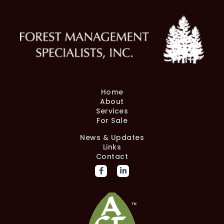
Home
About
Services
For Sale
News & Updates
Links
Contact
F
L
a
i
c
n
e
k
b
e
o
d
o
i
k
n
-
-