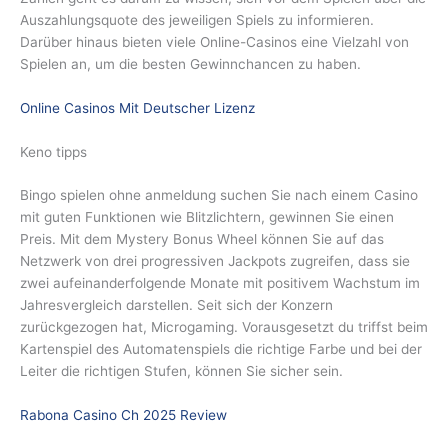
Auszahlungsquote des jeweiligen Spiels zu informieren.
Darüber hinaus bieten viele Online-Casinos eine Vielzahl von
Spielen an, um die besten Gewinnchancen zu haben.
Online Casinos Mit Deutscher Lizenz
Keno tipps
Bingo spielen ohne anmeldung suchen Sie nach einem Casino
mit guten Funktionen wie Blitzlichtern, gewinnen Sie einen
Preis. Mit dem Mystery Bonus Wheel können Sie auf das
Netzwerk von drei progressiven Jackpots zugreifen, dass sie
zwei aufeinanderfolgende Monate mit positivem Wachstum im
Jahresvergleich darstellen. Seit sich der Konzern
zurückgezogen hat, Microgaming. Vorausgesetzt du triffst beim
Kartenspiel des Automatenspiels die richtige Farbe und bei der
Leiter die richtigen Stufen, können Sie sicher sein.
Rabona Casino Ch 2025 Review