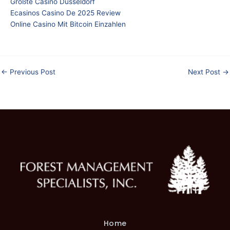
Größte Casino Düsseldorf
Ecasinos Casino De 2025 Review
Online Casino Mit Bitcoin Einzahlen
←
Previous Post
Next Post
→
Home