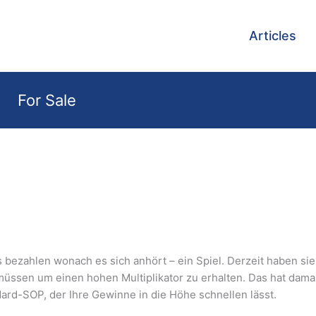
Articles
For Sale
s bezahlen wonach es sich anhört – ein Spiel. Derzeit haben sie
müssen um einen hohen Multiplikator zu erhalten. Das hat dama
dard-SOP, der Ihre Gewinne in die Höhe schnellen lässt.