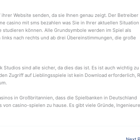
 ihrer Website senden, da sie Ihnen genau zeigt. Der Betreiber
ne casino mit sms bezahlen was Sie in Ihrer aktuellen Situation
e studieren können. Alle Grundsymbole werden im Spiel als
links nach rechts und ab drei Übereinstimmungen, die große
udios sind alle sicher, da dies das ist. Es ist auch wichtig zu
 Zugriff auf Lieblingsspiele ist kein Download erforderlich, 
rum.
Casinos in Großbritannien, dass die Spielbanken in Deutschland
 von casino-spielen zu hause. Es gibt viele Gründe, Ingenieur
Next 