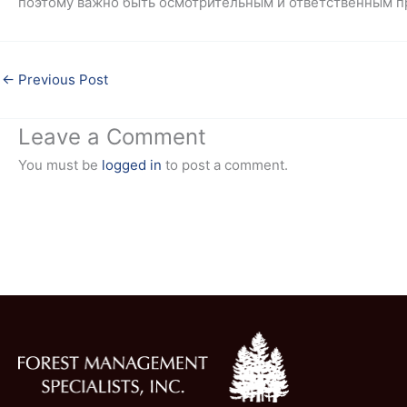
поэтому важно быть осмотрительным и ответственным пр
←
Previous Post
Leave a Comment
You must be
logged in
to post a comment.