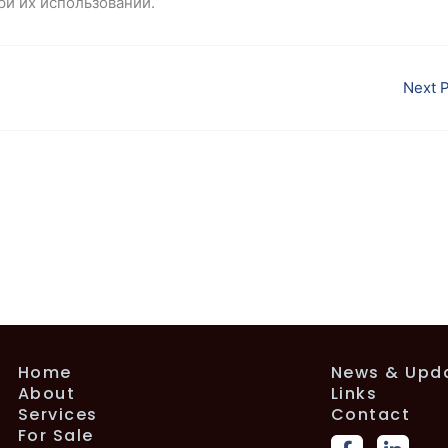
и их использовании.
Next 
Home
News & Upd
About
Links
Services
Contact
F
L
For Sale