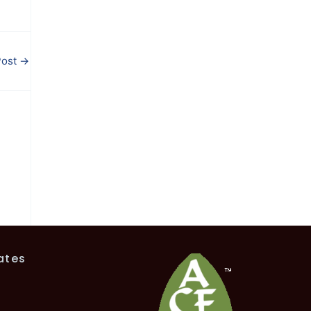
Post
→
ates