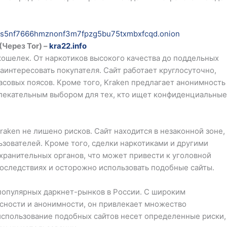
ss5nf7666hmznonf3m7fpzg5bu75txmbxfcqd.onion
(Через Tor) –
kra22.info
 кошелек. От наркотиков высокого качества до поддельных
заинтересовать покупателя. Сайт работает круглосуточно,
асовых поясов. Кроме того, Kraken предлагает анонимность
влекательным выбором для тех, кто ищет конфиденциальные
raken не лишено рисков. Сайт находится в незаконной зоне,
зователей. Кроме того, сделки наркотиками и другими
ранительных органов, что может привести к уголовной
оследствиях и осторожно использовать подобные сайты.
 популярных даркнет-рынков в России. С широким
асности и анонимности, он привлекает множество
 использование подобных сайтов несет определенные риски,