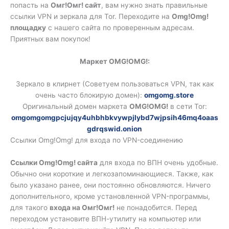
попасть на
Омг!Омг! сайт
, вам нужно знать правильные
ссылки VPN и зеркала для Tor. Переходите на
Omg!Omg!
площадку
с нашего сайта по проверенным адресам.
Приятных вам покупок!
Маркет OMG!OMG!:
Зеркало в клирнет (Советуем пользоваться VPN, так как
очень часто блокирую домен):
omgomg.store
Оригинальный домен маркета
OMG!OMG!
в сети Tor:
omgomgomgpcjujqy4uhbhbkvywpjlybd7wjpsih46mq4oaas
gdrqswid.onion
Ссылки Omg!Omg! для входа по VPN-соединению
Ссылки Omg!Omg! сайта
для входа по ВПН очень удобные.
Обычно они короткие и легкозапоминающиеся. Также, как
было указано ранее, они постоянно обновляются. Ничего
дополнительного, кроме установленной VPN-программы,
для такого
входа на Омг!Омг!
не понадобится. Перед
переходом установите ВПН-утилиту на компьютер или