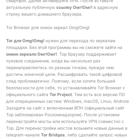
смартфон. Далее активируйте VPN. После вставьте
актуальную публичную
ссылку Омг!Омг!
в адресную
строку вашего домашнего браузера.
Tor Browser для онион зеркал Omg!Omg!
Tor для Omg!Omg!
нужен для перехода по зеркалам
площадки. Без этой программы вы не сможете зайти на
онион зеркало Омг!Омг!
. Тор браузер поддерживает
луковое соединение, когда вы несколько раз
перенаправляетесь по разным точкам, прежде чем
достичь конечной цели. Расшифровать такой цифровой
след проблематично. Поэтому, если хотите большей
безопасности для себя, то устанавливайте Tor Browser с
официального сайта
Tor Project
. Там есть все версии ПО
для операционных систем: Windows, macOS, Linux, Android.
Заходите на сайт с включенным ВПН (официальный сайт
Тор заблокирован Роскомнадзором). После установки
перенастройте мосты или используйте VPN совместно с
Тор. Для перенастройки мостов возьмите новые данные в
telegram-канале
Tor Bridges
, либо сделайте запрос новых